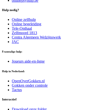
onlinepsyhulp.be
Hulp nodig?
Online zelfhulp
Online begeleiding
Tele-Onthaal
Zelfmoord 1813
Centra Algemeen Welzijnswerk
JAC
Franstalige hulp:
Joueurs aide-en-ligne
Hulp in Nederland:
OpenOverGokken.nl
Gokken onder controle
Tactus
Interactief
Download onze folder