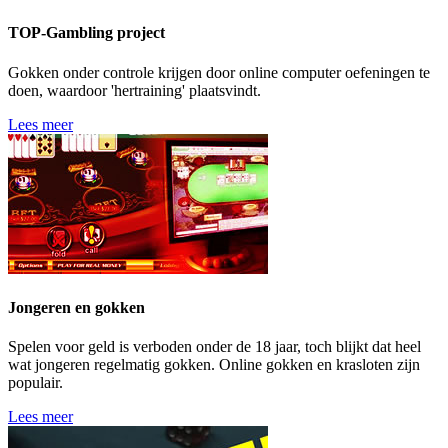
TOP-Gambling project
Gokken onder controle krijgen door online computer oefeningen te
doen, waardoor 'hertraining' plaatsvindt.
Lees meer
Jongeren en gokken
Spelen voor geld is verboden onder de 18 jaar, toch blijkt dat heel
wat jongeren regelmatig gokken. Online gokken en krasloten zijn
populair.
Lees meer