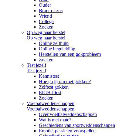
Ouder
Broer of zus
Vriend
Collega
Zoeken
Op weg naar herstel
Op weg naar herstel
Online zelfhulp
Online begeleiding
Herstellen van een gokprobleem
Zoeken
Test jezelf
Test jezelf
Kennistest
Hoe ga jij om met gokken?
Zelftest gokken
EIGHT-test
Zoeken
Voetbalweddenschappen
Voetbalweddenschappen
Over voetbalweddenschappen
Wat is met mate?
Geschiedens van sportweddenschappen
Emotie, passie en voorspellen