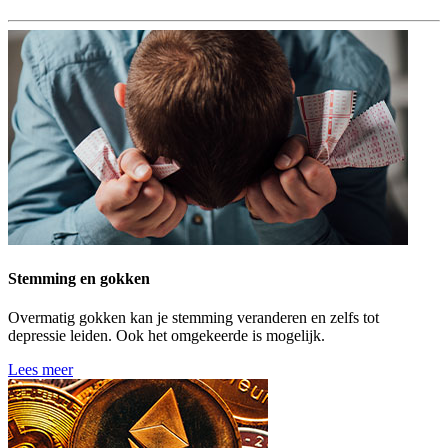
Stemming en gokken
Overmatig gokken kan je stemming veranderen en zelfs tot
depressie leiden. Ook het omgekeerde is mogelijk.
Lees meer