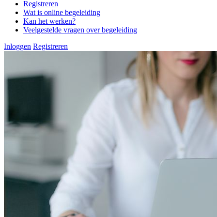
Registreren
Wat is online begeleiding
Kan het werken?
Veelgestelde vragen over begeleiding
Inloggen
Registreren