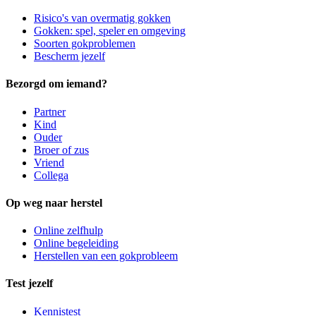
Risico's van overmatig gokken
Gokken: spel, speler en omgeving
Soorten gokproblemen
Bescherm jezelf
Bezorgd om iemand?
Partner
Kind
Ouder
Broer of zus
Vriend
Collega
Op weg naar herstel
Online zelfhulp
Online begeleiding
Herstellen van een gokprobleem
Test jezelf
Kennistest