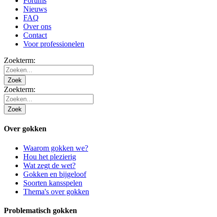
Forums
Nieuws
FAQ
Over ons
Contact
Voor professionelen
Zoekterm:
Zoek
Zoekterm:
Zoek
Over gokken
Waarom gokken we?
Hou het plezierig
Wat zegt de wet?
Gokken en bijgeloof
Soorten kansspelen
Thema's over gokken
Problematisch gokken