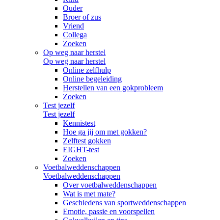
Ouder
Broer of zus
Vriend
Collega
Zoeken
Op weg naar herstel
Op weg naar herstel
Online zelfhulp
Online begeleiding
Herstellen van een gokprobleem
Zoeken
Test jezelf
Test jezelf
Kennistest
Hoe ga jij om met gokken?
Zelftest gokken
EIGHT-test
Zoeken
Voetbalweddenschappen
Voetbalweddenschappen
Over voetbalweddenschappen
Wat is met mate?
Geschiedens van sportweddenschappen
Emotie, passie en voorspellen