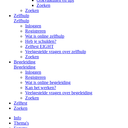
Gokvalkuilen en tips
Zoeken
Zoeken
Zelfhulp
Zelfhulp
Inloggen
Registreren
Wat is online zelfhulp
Heb je schulden?
Zelftest EIGHT
Veelgestelde vragen over zelfhulp
Zoeken
Begeleiding
Begeleiding
Inloggen
Registreren
Wat is online begeleiding
Kan het werken?
Veelgestelde vragen over begeleiding
Zoeken
Zelftest
Zoeken
Info
Thema's