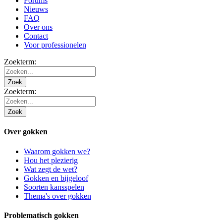
Forums
Nieuws
FAQ
Over ons
Contact
Voor professionelen
Zoekterm:
Zoek
Zoekterm:
Zoek
Over gokken
Waarom gokken we?
Hou het plezierig
Wat zegt de wet?
Gokken en bijgeloof
Soorten kansspelen
Thema's over gokken
Problematisch gokken