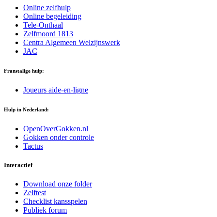
Online zelfhulp
Online begeleiding
Tele-Onthaal
Zelfmoord 1813
Centra Algemeen Welzijnswerk
JAC
Franstalige hulp:
Joueurs aide-en-ligne
Hulp in Nederland:
OpenOverGokken.nl
Gokken onder controle
Tactus
Interactief
Download onze folder
Zelftest
Checklist kansspelen
Publiek forum