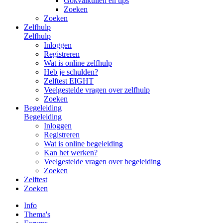
Gokvalkuilen en tips
Zoeken
Zoeken
Zelfhulp
Zelfhulp
Inloggen
Registreren
Wat is online zelfhulp
Heb je schulden?
Zelftest EIGHT
Veelgestelde vragen over zelfhulp
Zoeken
Begeleiding
Begeleiding
Inloggen
Registreren
Wat is online begeleiding
Kan het werken?
Veelgestelde vragen over begeleiding
Zoeken
Zelftest
Zoeken
Info
Thema's