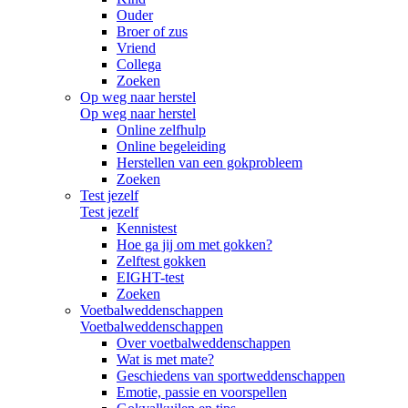
Ouder
Broer of zus
Vriend
Collega
Zoeken
Op weg naar herstel
Op weg naar herstel
Online zelfhulp
Online begeleiding
Herstellen van een gokprobleem
Zoeken
Test jezelf
Test jezelf
Kennistest
Hoe ga jij om met gokken?
Zelftest gokken
EIGHT-test
Zoeken
Voetbalweddenschappen
Voetbalweddenschappen
Over voetbalweddenschappen
Wat is met mate?
Geschiedens van sportweddenschappen
Emotie, passie en voorspellen