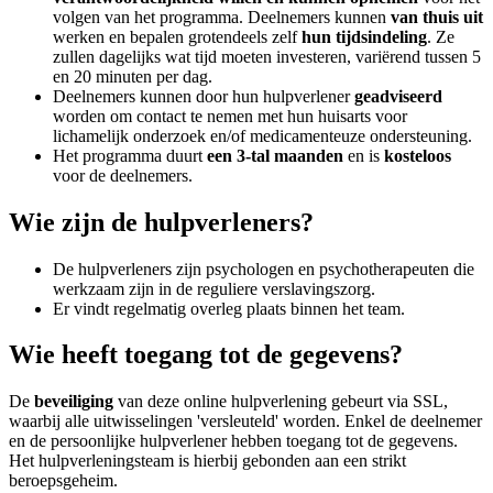
volgen van het programma. Deelnemers kunnen
van thuis uit
werken en bepalen grotendeels zelf
hun tijdsindeling
. Ze
zullen dagelijks wat tijd moeten investeren, variërend tussen 5
en 20 minuten per dag.
Deelnemers kunnen door hun hulpverlener
geadviseerd
worden om contact te nemen met hun huisarts voor
lichamelijk onderzoek en/of medicamenteuze ondersteuning.
Het programma duurt
een 3-tal maanden
en is
kosteloos
voor de deelnemers.
Wie zijn de hulpverleners?
De hulpverleners zijn psychologen en psychotherapeuten die
werkzaam zijn in de reguliere verslavingszorg.
Er vindt regelmatig overleg plaats binnen het team.
Wie heeft toegang tot de gegevens?
De
beveiliging
van deze online hulpverlening gebeurt via SSL,
waarbij alle uitwisselingen 'versleuteld' worden. Enkel de deelnemer
en de persoonlijke hulpverlener hebben toegang tot de gegevens.
Het hulpverleningsteam is hierbij gebonden aan een strikt
beroepsgeheim.