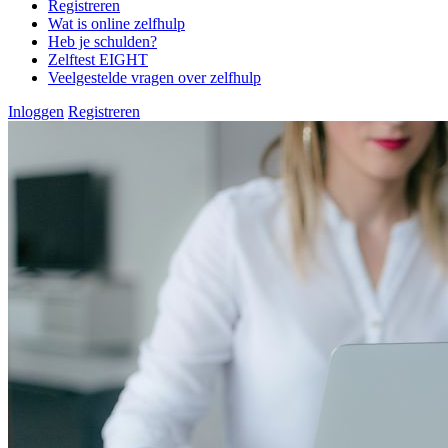
Registreren
Wat is online zelfhulp
Heb je schulden?
Zelftest EIGHT
Veelgestelde vragen over zelfhulp
Inloggen
Registreren