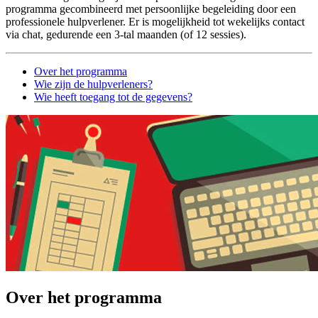
programma gecombineerd met persoonlijke begeleiding door een
professionele hulpverlener. Er is mogelijkheid tot wekelijks contact
via chat, gedurende een 3-tal maanden (of 12 sessies).
Over het programma
Wie zijn de hulpverleners?
Wie heeft toegang tot de gegevens?
Over het programma