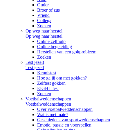
Ouder
Broer of zus
Vriend
Collega
Zoeken
Op weg naar herstel
Op weg naar herstel
Online zelfhulp
Online begeleiding
Herstellen van een gokprobleem
Zoeken
Test jezelf
Test jezelf
Kennistest
Hoe ga jij om met gokken?
Zelftest gokken
EIGHT-test
Zoeken
Voetbalweddenschappen
Voetbalweddenschappen
Over voetbalweddenschappen
Wat is met mate?
Geschiedens van sportweddenschappen
Emotie, passie en voorspellen