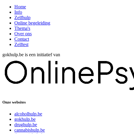
Home
Info
Zelfhulp
Online begeleiding
Thema's
Over ons
Contact
Zelftest
gokhulp.be is een initiatief van
Onze websites
alcoholhulp.be
gokhulp.be
drughulp.be
cannabishulp.be