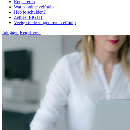
Registreren
Wat is online zelfhulp
Heb je schulden?
Zelftest EIGHT
Veelgestelde vragen over zelfhulp
Inloggen
Registreren