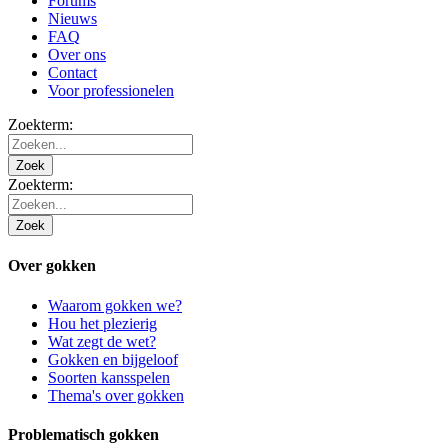
Forums
Nieuws
FAQ
Over ons
Contact
Voor professionelen
Zoekterm:
Zoek
Zoekterm:
Zoek
Over gokken
Waarom gokken we?
Hou het plezierig
Wat zegt de wet?
Gokken en bijgeloof
Soorten kansspelen
Thema's over gokken
Problematisch gokken