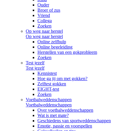
Ouder
Broer of zus
Vriend
Collega
Zoeken
Op weg naar herstel
Op weg naar herstel
Online zelfhulp
Online begeleiding
Herstellen van een gokprobleem
Zoeken
Test jezelf
Test jezelf
Kennistest
Hoe ga jij om met gokken?
Zelftest gokken
EIGHT-test
Zoeken
Voetbalweddenschappen
Voetbalweddenschappen
Over voetbalweddenschappen
Wat is met mate?
Geschiedens van sportweddenschappen
Emotie, passie en voorspellen