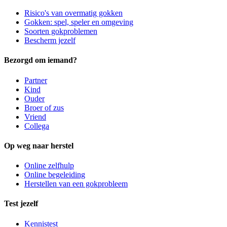
Risico's van overmatig gokken
Gokken: spel, speler en omgeving
Soorten gokproblemen
Bescherm jezelf
Bezorgd om iemand?
Partner
Kind
Ouder
Broer of zus
Vriend
Collega
Op weg naar herstel
Online zelfhulp
Online begeleiding
Herstellen van een gokprobleem
Test jezelf
Kennistest