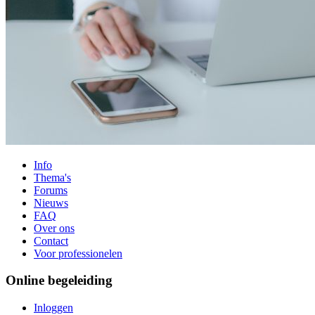
Info
Thema's
Forums
Nieuws
FAQ
Over ons
Contact
Voor professionelen
Online begeleiding
Inloggen