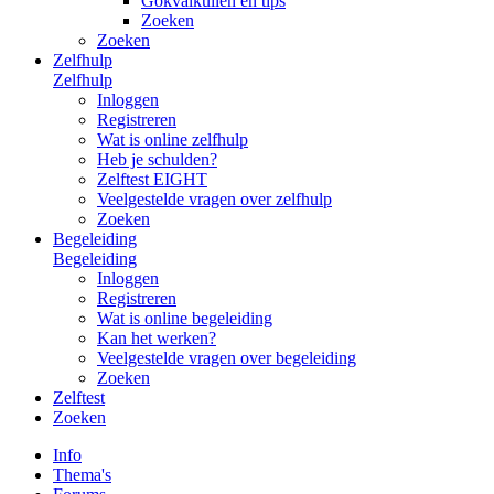
Gokvalkuilen en tips
Zoeken
Zoeken
Zelfhulp
Zelfhulp
Inloggen
Registreren
Wat is online zelfhulp
Heb je schulden?
Zelftest EIGHT
Veelgestelde vragen over zelfhulp
Zoeken
Begeleiding
Begeleiding
Inloggen
Registreren
Wat is online begeleiding
Kan het werken?
Veelgestelde vragen over begeleiding
Zoeken
Zelftest
Zoeken
Info
Thema's