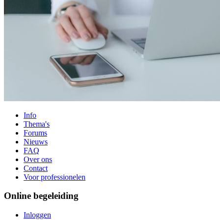
Info
Thema's
Forums
Nieuws
FAQ
Over ons
Contact
Voor professionelen
Online begeleiding
Inloggen