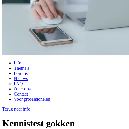
Info
Thema's
Forums
Nieuws
FAQ
Over ons
Contact
Voor professionelen
Terug naar info
Kennistest gokken