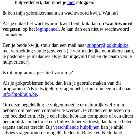
hulpverlener), dan moet je
hier
inloggen.
Ik ben mijn gebruikersnaam en wachtwoord kwijt. Wat nu?
Als je enkel het wachtwoord kwijt bent, klik dan op '
wachtwoord
vergeten
' op het
loginpaneel
. Je kan dan een nieuw wachtwoord
aanmaken.
Ben je beide kwijt, stuur dan een mail naar
s
u
p
p
o
r
t
@
g
o
k
h
u
l
p
.
b
e
,
met vermelding van je gegevens (je vermoedelijke gebruikersnaam,
je postcode, je mailadres als je dat ingevuld had en de naam van je
hulpverlener).
Is dit programma geschikt voor mij?
Als je gokproblemen hebt, dan kan je gebruik maken van dit
programma. Als je twijfelt of vragen hebt, stuur dan een mail naar
i
n
f
o
@
g
o
k
h
u
l
p
.
b
e
.
Om deze begeleiding te volgen moet je er natuurlijk wel zin in
hebben om met een computer te werken, te chatten en te lezen op
een beeldscherm. Als je een hekel hebt aan computers of een direct
persoonlijk contact met een hulpverlener verkiest, dan kan je beter
ergens anders terecht. Bij
verschillende hulplijnen
kan je altijd
advies vragen rond de mogelijkheden in België en Nederland.