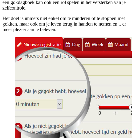
een gokdagboek kan ook een rol spelen in het versterken van je
zelfcontrole.
Het doel is immers niet enkel om te minderen of te stoppen met
gokken, maar ook om je leven terug in handen te nemen en... er
meer plezier aan te beleven.