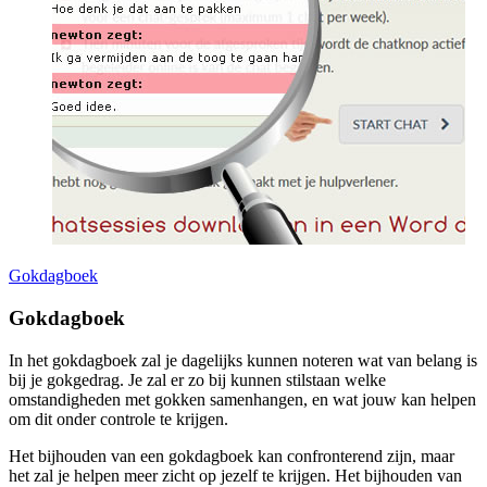
Gokdagboek
Gokdagboek
In het gokdagboek zal je dagelijks kunnen noteren wat van belang is
bij je gokgedrag. Je zal er zo bij kunnen stilstaan welke
omstandigheden met gokken samenhangen, en wat jouw kan helpen
om dit onder controle te krijgen.
Het bijhouden van een gokdagboek kan confronterend zijn, maar
het zal je helpen meer zicht op jezelf te krijgen. Het bijhouden van