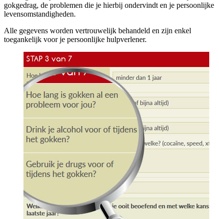
gokgedrag, de problemen die je hierbij ondervindt en je persoonlijke
levensomstandigheden.
Alle gegevens worden vertrouwelijk behandeld en zijn enkel
toegankelijk voor je persoonlijke hulpverlener.