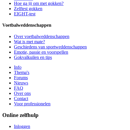
Hoe ga jij om met gokken?
Zelftest gokken
EIGHT-test
Voetbalweddenschappen
Over voetbalweddenschappen
Wat is met mate?
Geschiedens van sportweddenschappen
Emotie, passie en voorspellen
Gokvalkuilen en tips
Info
Thema's
Forums
Nieuws
FAQ
Over ons
Contact
Voor professionelen
Online zelfhulp
Inloggen