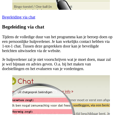
Begeleiding via chat
Begeleiding via chat
Tijdens de volledige duur van het programma kan je beroep doen op
een persoonlijke hulpverlener. Je kan wekelijks contact hebben via
1-tot-1 chat. Tussen deze gesprekken door kan je beveiligde
berichten uitwisselen via de website.
Je hulpverlener zal je niet voorschrijven wat je moet doen, maar zal
je wel bijstaan en advies geven. O.a. bij het maken van
doelstellingen en het evalueren van je vorderingen.