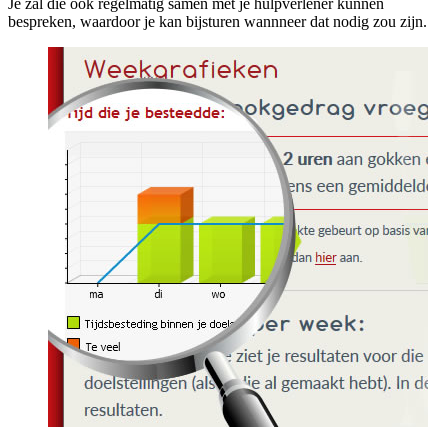
Je zal die ook regelmatig samen met je hulpverlener kunnen
bespreken, waardoor je kan bijsturen wannneer dat nodig zou zijn.