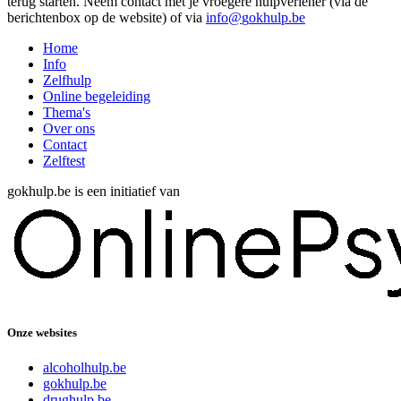
terug starten. Neem contact met je vroegere hulpverlener (via de
berichtenbox op de website) of via
i
n
f
o
@
g
o
k
h
u
l
p
.
b
e
Home
Info
Zelfhulp
Online begeleiding
Thema's
Over ons
Contact
Zelftest
gokhulp.be is een initiatief van
Onze websites
alcoholhulp.be
gokhulp.be
drughulp.be