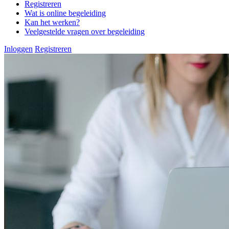
Registreren
Wat is online begeleiding
Kan het werken?
Veelgestelde vragen over begeleiding
Inloggen
Registreren