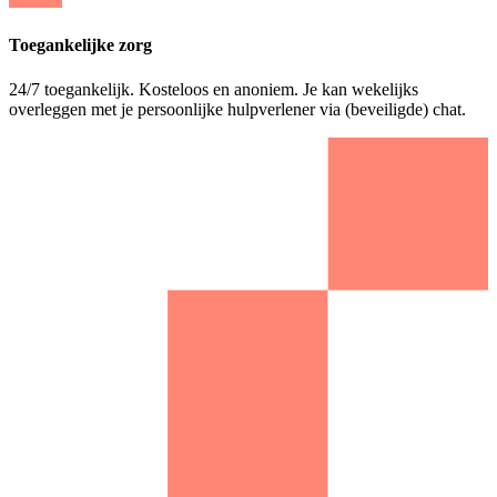
Toegankelijke zorg
24/7 toegankelijk. Kosteloos en anoniem. Je kan wekelijks
overleggen met je persoonlijke hulpverlener via (beveiligde) chat.